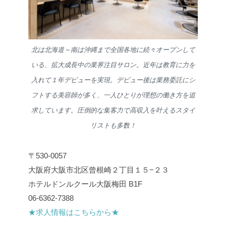
北は北海道～南は沖縄まで全国各地に続々オープンして
いる、拡大成長中の業界注目サロン。近年は教育に力を
入れて１年デビューを実現。デビュー後は業務委託にシ
フトする美容師が多く、一人ひとりが理想の働き方を追
求しています。圧倒的な集客力で高収入を叶えるスタイ
リストも多数！
〒530-0057
大阪府大阪市北区曾根崎２丁目１５−２３
ホテルドンルクール大阪梅田 B1F
06-6362-7388
★求人情報はこちらから★