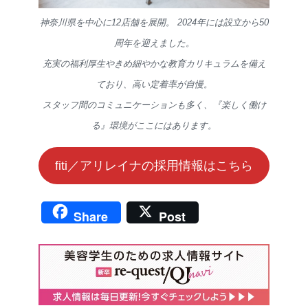
神奈川県を中心に12店舗を展開。 2024年には設立から50
周年を迎えました。
充実の福利厚生やきめ細やかな教育カリキュラムを備え
ており、高い定着率が自慢。
スタッフ間のコミュニケーションも多く、『楽しく働け
る』環境がここにはあります。
fiti／アリレイナの採用情報はこちら
Share
Post