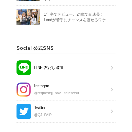
1年半でデビュー、24歳で副店長！
Londが若手にチャンスを渡せるワケ
Social 公式SNS
LINE 友だち追加
Instagrm
@requestqj_navi_shinsotsu
Twitter
@QJ_FAIR