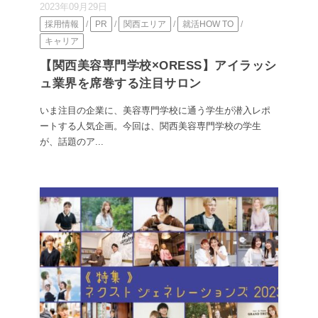
2023年09月29日
採用情報
/
PR
/
関西エリア
/
就活HOW TO
/
キャリア
【関西美容専門学校×ORESS】アイラッシ
ュ業界を席巻する注目サロン
いま注目の企業に、美容専門学校に通う学生が潜入レポ
ートする人気企画。今回は、関西美容専門学校の学生
が、話題のア...