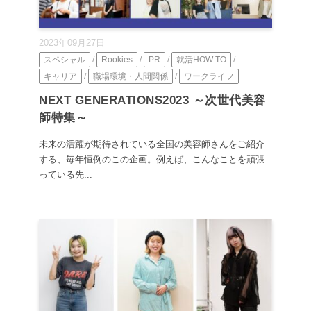
2023年09月27日
スペシャル
/
Rookies
/
PR
/
就活HOW TO
/
キャリア
/
職場環境・人間関係
/
ワークライフ
NEXT GENERATIONS2023 ～次世代美容
師特集～
未来の活躍が期待されている全国の美容師さんをご紹介
する、毎年恒例のこの企画。例えば、こんなことを頑張
っている先...