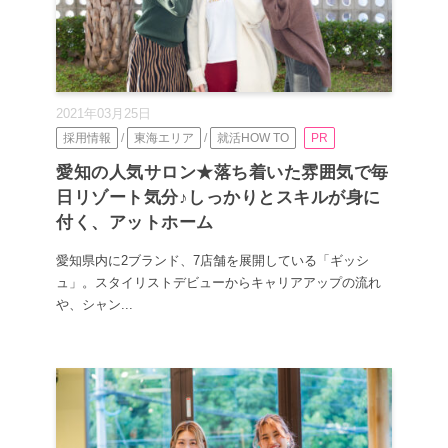
2021年03月25日
採用情報
/
東海エリア
/
就活HOW TO
PR
愛知の人気サロン★落ち着いた雰囲気で毎
日リゾート気分♪しっかりとスキルが身に
付く、アットホーム
愛知県内に2ブランド、7店舗を展開している「ギッシ
ュ」。スタイリストデビューからキャリアアップの流れ
や、シャン...