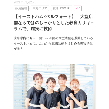
2021年03月25日
採用情報
/
東海エリア
/
就活HOW TO
PR
【イーストハム×ベルフォート】 大型店
舗ならではのしっかりとした教育カリキュ
ラムで、確実に技術
岐阜県内にセット面15～20面の大型店舗を展開している
イーストハムに、これから就職活動をはじめる美容学生
が潜入...