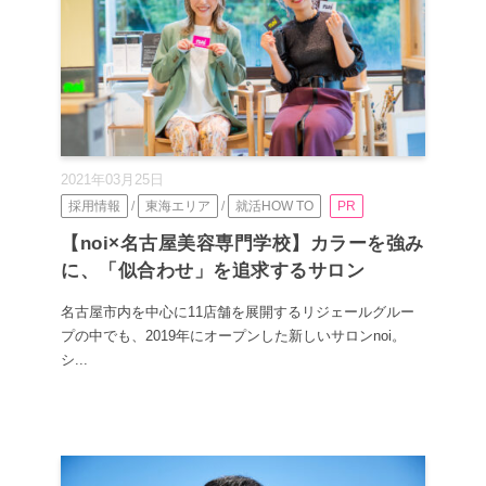
2021年03月25日
採用情報
/
東海エリア
/
就活HOW TO
PR
【noi×名古屋美容専門学校】カラーを強み
に、「似合わせ」を追求するサロン
名古屋市内を中心に11店舗を展開するリジェールグルー
プの中でも、2019年にオープンした新しいサロンnoi。
シ...