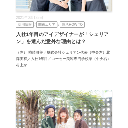
2021年03月25日
採用情報
/
関東エリア
/
就活HOW TO
入社1年目のアイデザイナーが「シェリア
ン」を選んだ意外な理由とは？
（左） 柿崎雅美／株式会社シェリアン代表（中央左）北
澤美有／入社1年目／コーセー美容専門学校卒（中央右）
村上か...