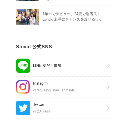
1年半でデビュー、24歳で副店長！
Londが若手にチャンスを渡せるワケ
Social 公式SNS
LINE 友だち追加
Instagrm
@requestqj_navi_shinsotsu
Twitter
@QJ_FAIR