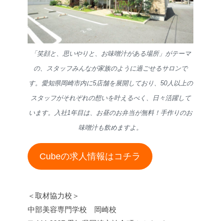
「笑顔と、思いやりと、お味噌汁がある場所」がテーマ
の、スタッフみんなが家族のように過ごせるサロンで
す。愛知県岡崎市内に5店舗を展開しており、50人以上の
スタッフがそれぞれの想いを叶えるべく、日々活躍して
います。入社1年目は、お昼のお弁当が無料！手作りのお
味噌汁も飲めますよ。
Cubeの求人情報はコチラ
＜取材協力校＞
中部美容専門学校 岡崎校