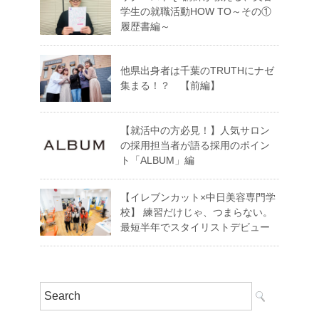
学生の就職活動HOW TO～その①
履歴書編～
他県出身者は千葉のTRUTHにナゼ
集まる！？ 【前編】
【就活中の方必見！】人気サロン
の採用担当者が語る採用のポイン
ト「ALBUM」編
【イレブンカット×中日美容専門学
校】 練習だけじゃ、つまらない。
最短半年でスタイリストデビュー