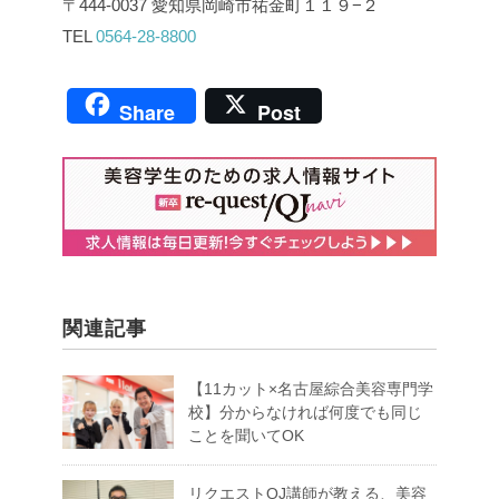
〒444-0037 愛知県岡崎市祐金町１１９−２
TEL
0564-28-8800
Share
Post
関連記事
【11カット×名古屋綜合美容専門学
校】分からなければ何度でも同じ
ことを聞いてOK
リクエストQJ講師が教える、美容