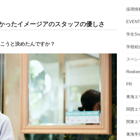
採用情
EVEN
わかったイメージアのスタッフの優しさ
学生Sna
こうと決めたんですか？
学校紹
スペシ
Rookie
PR
東海エ
関西エ
関東エ
東海学生