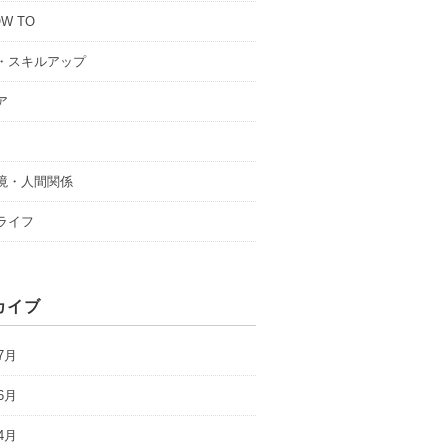
W TO
・スキルアップ
ア
境・人間関係
ライフ
カイブ
7月
6月
4月