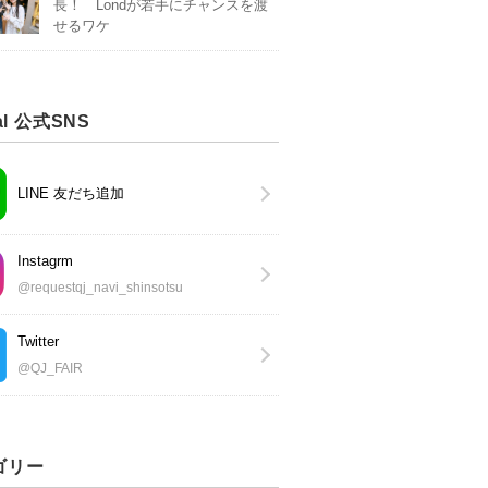
長！ Londが若手にチャンスを渡
せるワケ
al 公式SNS
LINE 友だち追加
Instagrm
@requestqj_navi_shinsotsu
Twitter
@QJ_FAIR
ゴリー