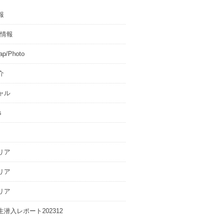
報
T情報
p/Photo
介
ャル
s
リア
リア
リア
潜入レポート202312