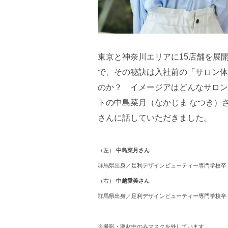
東京と神奈川エリアに15店舗を展
で、その秘訣は入社前の「サロン体
のか？ イメージアはどんなサロン
トの中島菜月（なかじま なつき）
さんに話していただきました。
（左）
中島菜月さん
群馬県出身／足利デザインビューティー専門学校卒
（右）
中越愛美さん
群馬県出身／足利デザインビューティー専門学校卒
※撮影・取材中のみマスクを外しています。