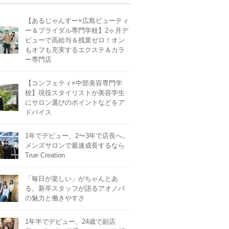
【あるじゃんすー×広島ビューティ
ー＆ブライダル専門学校】2ヶ月デ
ビューで高給与＆残業ゼロ！オン
もオフも充実するエクステ＆カラ
ー専門店
【コンフェティ×中部美容専門学
校】現役スタイリストが美容学生
にサロン選びのポイントなどをア
ドバイス
1年でデビュー、2〜3年で店長へ。
メンズサロンで最速成長するなら
True Creation
「毎日が楽しい」がちゃんとあ
る。新卒スタッフが語るアオノバ
の魅力と働きやすさ
1年半でデビュー、24歳で副店