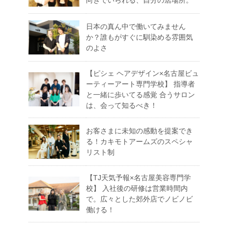
向きでいられる、自分の居場所。
日本の真ん中で働いてみません
か？誰もがすぐに馴染める雰囲気
のよさ
【ピシェ ヘアデザイン×名古屋ビュ
ーティーアート専門学校】 指導者
と一緒に歩いてる感覚 合うサロン
は、会って知るべき！
お客さまに未知の感動を提案でき
る！カキモトアームズのスペシャ
リスト制
【TJ天気予報×名古屋美容専門学
校】 入社後の研修は営業時間内
で。広々とした郊外店でノビノビ
働ける！