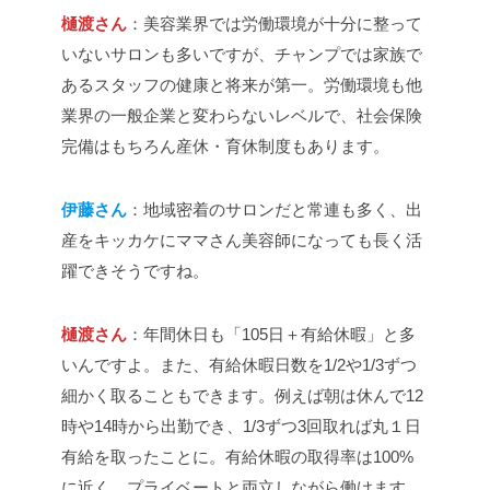
樋渡さん
：美容業界では労働環境が十分に整って
いないサロンも多いですが、チャンプでは家族で
あるスタッフの健康と将来が第一。労働環境も他
業界の一般企業と変わらないレベルで、社会保険
完備はもちろん産休・育休制度もあります。
伊藤さん
：地域密着のサロンだと常連も多く、出
産をキッカケにママさん美容師になっても長く活
躍できそうですね。
樋渡さん
：年間休日も「105日＋有給休暇」と多
いんですよ。また、有給休暇日数を1/2や1/3ずつ
細かく取ることもできます。例えば朝は休んで12
時や14時から出勤でき、1/3ずつ3回取れば丸１日
有給を取ったことに。有給休暇の取得率は100%
に近く、プライベートと両立しながら働けます