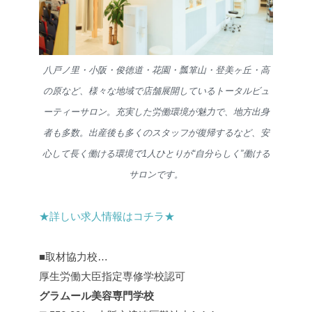
八戸ノ里・小阪・俊徳道・花園・瓢箪山・登美ヶ丘・高
の原など、様々な地域で店舗展開しているトータルビュ
ーティーサロン。充実した労働環境が魅力で、地方出身
者も多数。出産後も多くのスタッフが復帰するなど、安
心して長く働ける環境で1人ひとりが“自分らしく”働ける
サロンです。
★詳しい求人情報はコチラ★
■取材協力校…
厚生労働大臣指定専修学校認可
グラムール美容専門学校