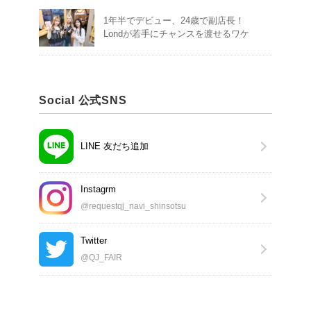
1年半でデビュー、24歳で副店長！
Londが若手にチャンスを渡せるワケ
Social 公式SNS
LINE 友だち追加
Instagrm
@requestqj_navi_shinsotsu
Twitter
@QJ_FAIR