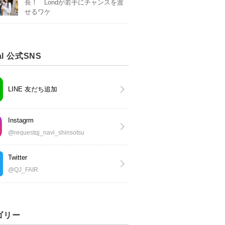
長！ Londが若手にチャンスを渡
せるワケ
al 公式SNS
LINE 友だち追加
Instagrm
@requestqj_navi_shinsotsu
Twitter
@QJ_FAIR
ゴリー