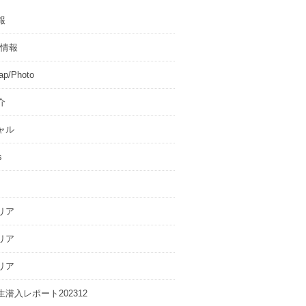
報
T情報
p/Photo
介
ャル
s
リア
リア
リア
潜入レポート202312