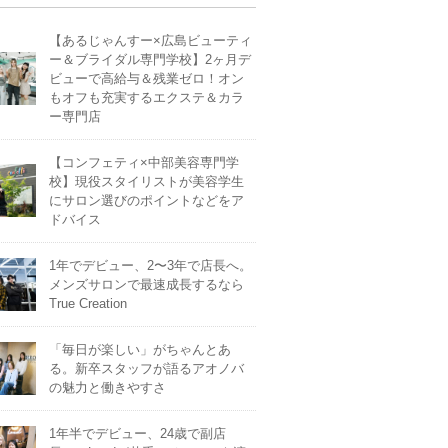
【あるじゃんすー×広島ビューティ
ー＆ブライダル専門学校】2ヶ月デ
ビューで高給与＆残業ゼロ！オン
もオフも充実するエクステ＆カラ
ー専門店
【コンフェティ×中部美容専門学
校】現役スタイリストが美容学生
にサロン選びのポイントなどをア
ドバイス
1年でデビュー、2〜3年で店長へ。
メンズサロンで最速成長するなら
True Creation
「毎日が楽しい」がちゃんとあ
る。新卒スタッフが語るアオノバ
の魅力と働きやすさ
1年半でデビュー、24歳で副店