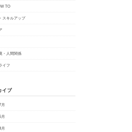
W TO
・スキルアップ
ア
境・人間関係
ライフ
カイブ
7月
6月
4月