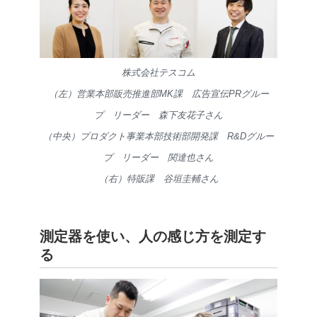
株式会社テスコム
（左）営業本部販売推進部MK課 広告宣伝PRグルー
プ リーダー 森下友花子さん
（中央）プロダクト事業本部技術部開発課 R&Dグルー
プ リーダー 関達也さん
（右）特販課 谷垣圭輔さん
測定器を使い、人の感じ方を測定す
る