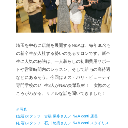
埼玉を中心に店舗を展開するN&Aは、毎年30名も
の新卒生が入社する勢いのあるサロンです。新卒
生に人気の秘訣は、一人暮らしの初期費用サポー
トや営業時間内のレッスン、そして給与の高待遇
などにあるそう。今回はミス・パリ・ビューティ
専門学校の1年生3人がN&A突撃取材！ 実際のと
ころがわかる、リアルな話を聞いてきました！
※写真
(左端)スタッフ 古橋 果歩さん／ N&A conti 店長
(右端)スタッフ 石川 悠樹さん／ N&A conti スタイリス