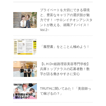
プライベートを大切にできる環境
と、豊富なキャリアの選択肢が魅
力です！ −サロンイチオシアシスタ
ントが教える、就職アドバイス！
Vol.2−
「履歴書」をとことん極めよう！
【L.H.D×姫路理容美容専門学校】
兵庫トップクラスの応募者数！数
字が語る働きやすさに安心
TRUTHに聞いてみた！「美容師っ
て稼げるの？」