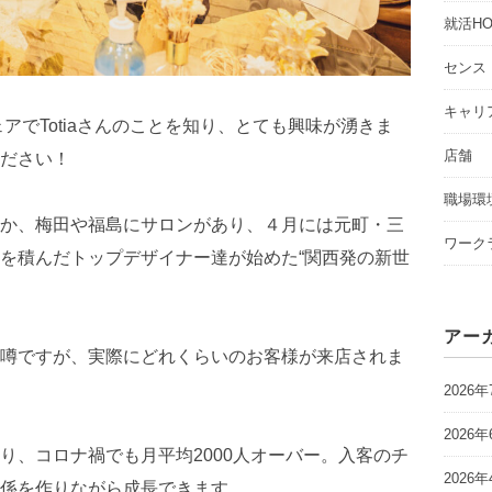
就活HO
センス
キャリ
アでTotiaさんのことを知り、とても興味が湧きま
店舗
ださい！
職場環
か、梅田や福島にサロンがあり、４月には元町・三
ワーク
を積んだトップデザイナー達が始めた“関西発の新世
アー
噂ですが、実際にどれくらいのお客様が来店されま
2026年
2026年
り、コロナ禍でも月平均2000人オーバー。入客のチ
2026年
係を作りながら成長できます。