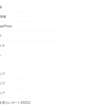
報
T情報
p/Photo
介
ャル
s
リア
リア
リア
潜入レポート202312