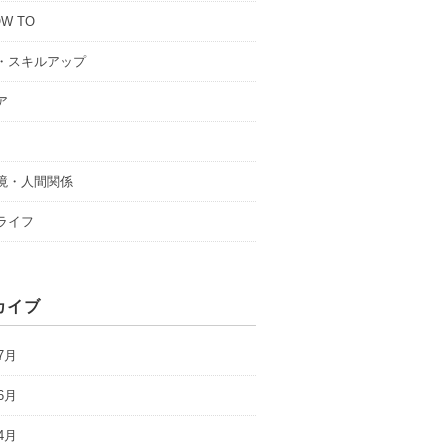
W TO
・スキルアップ
ア
境・人間関係
ライフ
カイブ
7月
6月
4月