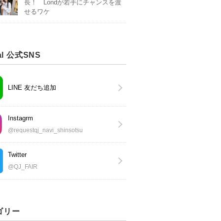
長！ Londが若手にチャンスを渡
せるワケ
al 公式SNS
LINE 友だち追加
Instagrm
@requestqj_navi_shinsotsu
Twitter
@QJ_FAIR
ゴリー