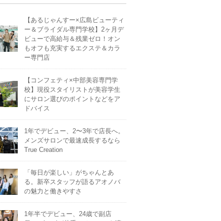
【あるじゃんすー×広島ビューティ
ー＆ブライダル専門学校】2ヶ月デ
ビューで高給与＆残業ゼロ！オン
もオフも充実するエクステ＆カラ
ー専門店
【コンフェティ×中部美容専門学
校】現役スタイリストが美容学生
にサロン選びのポイントなどをア
ドバイス
1年でデビュー、2〜3年で店長へ。
メンズサロンで最速成長するなら
True Creation
「毎日が楽しい」がちゃんとあ
る。新卒スタッフが語るアオノバ
の魅力と働きやすさ
1年半でデビュー、24歳で副店