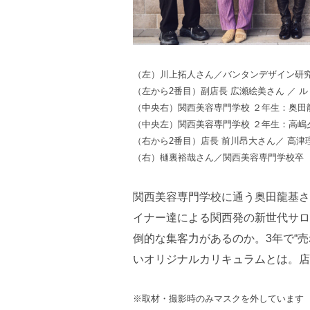
（左）川上拓人さん／バンタンデザイン研究
（左から2番目）副店長 広瀬絵美さん ／ 
（中央右）関西美容専門学校 ２年生：奥田
（中央左）関西美容専門学校 ２年生：高嶋
（右から2番目）店長 前川昂大さん／ 高津
（右）樋裏裕哉さん／関西美容専門学校卒
関西美容専門学校に通う奥田龍基さ
イナー達による関西発の新世代サロン「
倒的な集客力があるのか。3年で“
いオリジナルカリキュラムとは。店
※取材・撮影時のみマスクを外しています