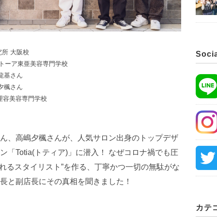
所 大阪校
Soci
ルトーア東亜美容専門学校
龍基さん
夕楓さん
理容美容専門学校
ん、高嶋夕楓さんが、人気サロン出身のトップデザ
Totia(トティア)」に潜入！ なぜコロナ禍でも圧
売れるスタイリスト”を作る、丁寧かつ一切の無駄がな
長と副店長にその真相を聞きました！
カテ