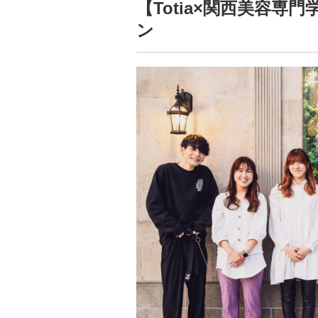
【Totia×関西美容
ン