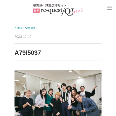
Home
›
A79I5037
2023-12-19
A79I5037