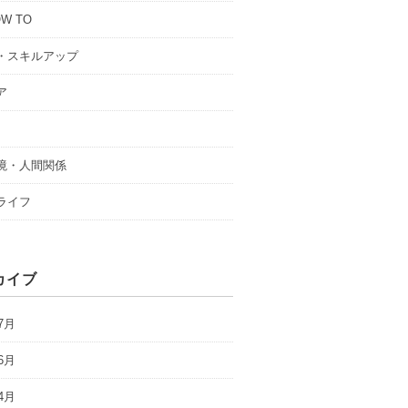
W TO
・スキルアップ
ア
境・人間関係
ライフ
カイブ
7月
6月
4月