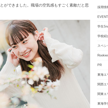
とができました。職場の空気感もすごく素敵だと思
採用情
EVEN
学生Sna
学校紹
スペシ
Rookie
PR
東海エ
関西エ
関東エ
東海学生