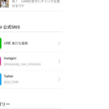
長！ Londが若手にチャンスを渡
せるワケ
al 公式SNS
LINE 友だち追加
Instagrm
@requestqj_navi_shinsotsu
Twitter
@QJ_FAIR
ゴリー