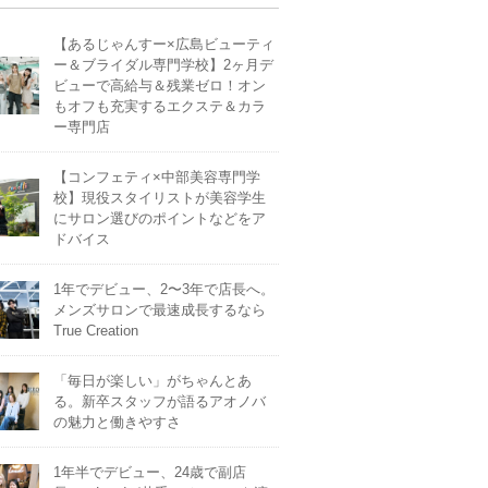
【あるじゃんすー×広島ビューティ
ー＆ブライダル専門学校】2ヶ月デ
ビューで高給与＆残業ゼロ！オン
もオフも充実するエクステ＆カラ
ー専門店
【コンフェティ×中部美容専門学
校】現役スタイリストが美容学生
にサロン選びのポイントなどをア
ドバイス
1年でデビュー、2〜3年で店長へ。
メンズサロンで最速成長するなら
True Creation
「毎日が楽しい」がちゃんとあ
る。新卒スタッフが語るアオノバ
の魅力と働きやすさ
1年半でデビュー、24歳で副店