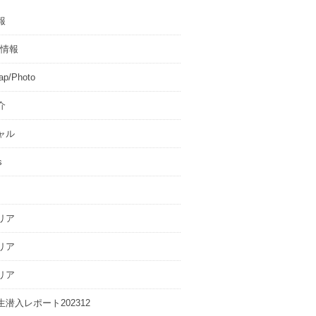
報
T情報
p/Photo
介
ャル
s
リア
リア
リア
潜入レポート202312